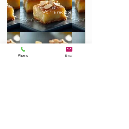
Voir la recette >
Phone
Email
Un jour quelqu'un m'a dit...
"Quand mars entre
comme un mouton,