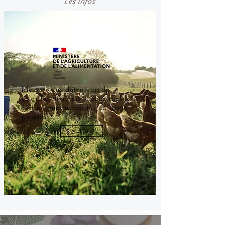
Les infos
Message aux détenteurs de
volailles ou autres oiseaux captifs
destinés uniquement à un usage
personnel....
Lire